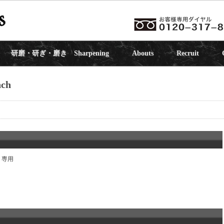
研磨・研ぎ・磨き Sharpening
Abouts
Recruit
nch
ット専用