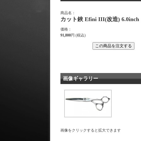
商品名：
カット鋏 Efini III(改造) 6.0inch
価格：
91,800
円 (税込)
この商品を注文する
画像ギャラリー
画像をクリックすると拡大できます