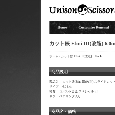
Home
Customize Renewal
カット鋏 Efini III(改造) 6.0i
ホーム
/
カット鋏 Efini III(改造) 6.0inch
商品説明
製品名： カット鋏 Efini III(改造) スライドカ
サイズ： 6.0 inch
材質： コバルト合金 スペシャル SP
ネジ： ベアリング入り
商品名・価格